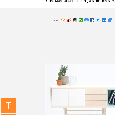
China Manufacturer of Fiberglass rmachines, espe
Share:
ꁸ