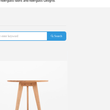
fiberglass fabric and fiberglass Geogrid.
끠
Search