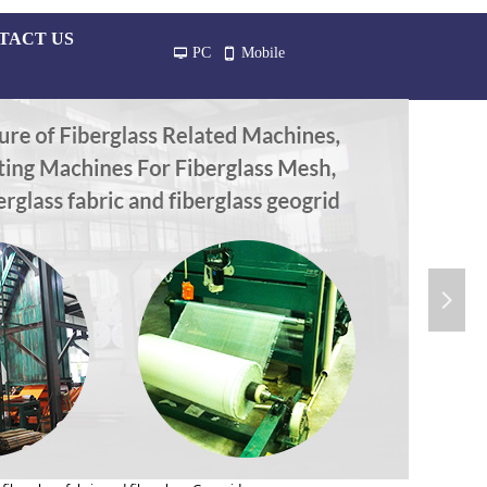
TACT US
PC
Mobile
넡
넓
넲