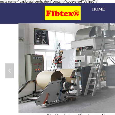
meta name="baidu-site-verification" content="codeva-yAfToV1ps0" /
HOME
넳