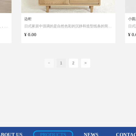
边柜
小圆
认，这
日式家居中强调的是自然色彩的沉静和造型线条的简
日式
致。
洁。另外受佛教影响，居室布置也讲究一种“禅意”，强
感觉
¥ 0.00
¥ 0
调空间中自然与人的和谐，人置身其中，体会到一
种“淡淡的喜悦。
<
1
2
>
ABOUT US
PRODUCTS
NEWS
CONTAC