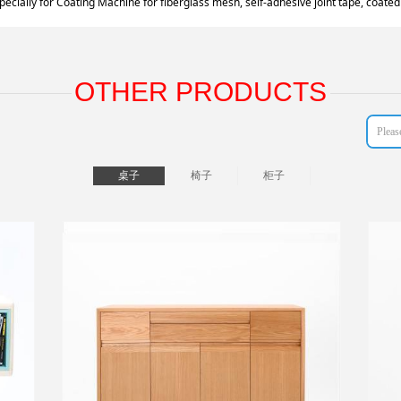
cially for Coating Machine for fiberglass mesh, self-adhesive joint tape, coated 
OTHER PRODUCTS
桌子
椅子
柜子