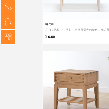
ꂅ
Top
ꁗ
0086 13853818677
电视柜
在日式风格中，回归自然就是最大的特色。无论
彩、功能、造型的设计上都推崇贴近自然，强调
ꀥ
QQ service
¥ 0.00
义，让使用者有置身自然的感觉。
QR code