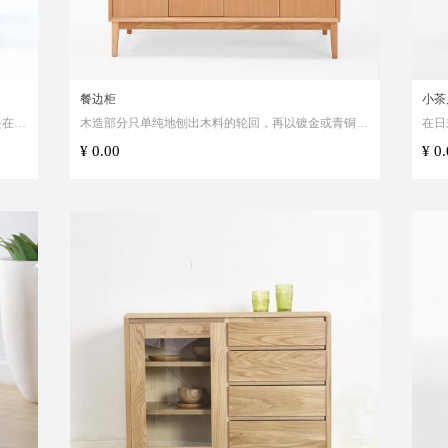
餐边柜
小茶
是在色
木造部分只单纯地刨出木料的轮回，再以镀金或青铜的
在日
自然主
用具加以装饰，体现人和自然的融合。
映衬
¥ 0.00
¥ 0
中每