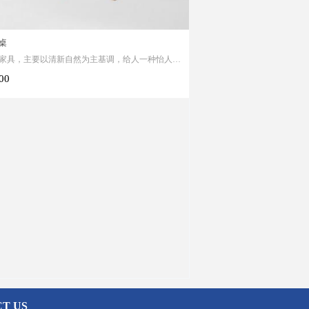
桌
家具，主要以清新自然为主基调，给人一种怡人的
。
.00
T US